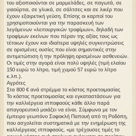
του αξιοποιούνται σε μαρμελάδες, σε παγωτά, σε
γιαούρτια, σε γλυκά, σε σάλτσες και σε λικέρ που
έχουν εξαιρετική γεύση. Επίσης οι καρποί του
χρησιμοποιούνται για την παρασκευή των
λεγόμενων «λειτουργικών τροφίμων», δηλαδή των
τροφίμων εκείνων που πέραν της αξίας τους ως
τέτοιων έχουν και ιδιαίτερα υψηλές συγκεντρώσεις
σε ορισμένες ουσίες που είναι σημαντικές στην
αντιμετώπιση ή την πρόληψη ορισμένων ασθενειών.
Οι τιμές στην αγορά είναι πολύ υψηλές (τιμή ελαίου
150 ευρώ το λίτρο, τιμή χυμού 57 ευρώ το λίτρο
κ.λπ.).
Αγρότες
Στα 800 € ανά στρέμμα το κόστος προετοιμασίας
Το κόστος προετοιμασίας και εγκαταστάσεων για
την καλλιέργεια ιπποφαούς κάθε άλλο παρά
απαγορευτικό μοιάζει να είναι. Σύμφωνα με τον
έμπειρο γεωπόνο Σοφοκλή Παπουή από τη Ροδόπη,
που ασχολείται συστηματικά με την ενημέρωση της
καλλιέργειας ιπποφαούς, «με τρέχουσες τιμές το