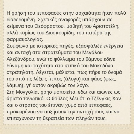
Η χρήση του ιπποφαούς στην αρχαιότητα ήταν πολύ
διαδεδομένη. Σχετικές αναφορές υπάρχουν σε
κείμενα του Θεόφραστου, μαθητή του Αριστοτέλη,
αλλά κυρίως του Διοσκουρίδη, του πατέρα της
φαρμακολογίας.
Σύμφωνα με ιστορικές πηγές, εξασφάλιζε ενέργεια
και αντοχή στα στρατεύματα του Μεγάλου
Αλεξάνδρου, ενώ το φύλλωμα του θάμνου έδινε
δύναμη και ταχύτητα στο ιππικό του Μακεδόνα
στρατηλάτη. Λέγεται, μάλιστα, πως πήρε το όνομά
του από τις λέξεις ίππος (άλογο) και φάος (φως,
λάμψη), γι' αυτόν ακριβώς τον λόγο.
Στη Μογγολία, χρησιμοποιείται εδώ και αιώνες ως
άριστο τονωτικό. Ο θρύλος λέει ότι ο Τζένγκις Χαν
και ο στρατός του έπιναν χυμό από ιπποφαές,
προκειμένου να αυξήσουν την αντοχή τους και να
επιταχύνουν τη θεραπεία των πληγών τους.