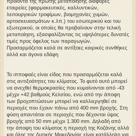
προϊόντα της πρώτης μεταποίησης διάφορες
εταιρείες (φαρμακευτικές, καλλυντικών,
λειτουργικών τροφίμων, βιομηχανίες χυμών,
αρτοσκευασμάτων κ.λπ.) του εσωτερικού και του
εξωτερικού, οι οποίες θα προβαίνουν στην τελική
μεταποίηση, εξασφαλίζοντας τις υψηλότερες δυνατές
τιμές προς όφελος των παραγωγών.
Προσαρμόζεται καλά σε αντίξοες καιρικές συνθήκες
αλλά και άγονα εδάφη
Το ιπποφαές είναι είδος που προσαρμόζεται καλά
στις αντιξοότητες του κλίματος. Το φυτό αυτό μπορεί
να ανεχθεί θερμοκρασίες που κυμαίνονται από -43
μέχρι +42 βαθμούς Κελσίου, ενώ από την άποψη
των βροχοπτώσεων μπορεί να καλλιεργηθεί σε
περιοχές που έχουν πάνω από 400 mm βροχής. Στη
φύση απαντάται σε περιοχές που δέχονται ύψος
βροχής από 50 mm μέχρι 1.300 mm. Δηλαδή από
την άποψη του κλίματος η περιοχή της Κοζάνης αλλά
και όλης της Δυτικής Μακεδονίας είναι κατάλληλη για