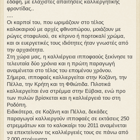
εδάφη, με ελάχιστες απαιτήσεις καλλιεργητικής
φροντίδας..
....
Οι καρποί του, που ωριμάζουν στο τέλος
καλοκαιριού με αρχές φθινοπώρου, μοιάζουν με
ρώγες σταφυλιού, σε κίτρινο ή πορτοκαλί χρώμα,
και οι ευεργετικές τους ιδιότητες ήταν γνωστές από
την αρχαιότητα.
Στη χώρα μας, η καλλιέργεια ιπποφαούς ξεκίνησε τα
τελευταία δύο χρόνια και η πρώτη παραγωγή
αναμένεται στο τέλος του επομένου χρόνου.
Σήμερα, ιπποφαές καλλιεργείται στην Κοζάνη, την
Πέλλα, την Κρήτη και τη Φθιώτιδα. Πιλοτικά
καλλιεργείται ένα στρέμμα στην Εύβοια, ενώ προ
των πυλών βρίσκεται και η καλλιέργειά του στη
Ροδόπη.
Ειδικότερα, σε Κοζάνη και Πέλλα, δεκάδες
παραγωγοί καλλιεργούν ιπποφαές σε εκτάσεις 250
στρεμμάτων και το καλοκαίρι του 2011 αναμένεται
να επεκτείνουν τις καλλιέργειές τους σε πάνω από
2.000 στρέμματα.