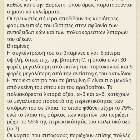
καθώς και στην Ευρώπη, όπου όμως παρατηρούνται
σημαντικά ελλείμματα.
Οι ερευνητές σήμερα αποδίδουν τις κυριότερες
φαρμακευτικές του ιδιότητες στην αφθονία των
αντιοξειδωτικών και των πολυακόρεστων λιπαρών
του οξέων.
Βιταμίνες
Η συγκέντρωσή του σε βιταμίνες είναι ιδιαίτερα
υψηλή, όπως π.χ. της βιταμίνη C, η οποία είναι 30
φορές μεγαλύτερη από εκείνη του πορτοκαλιού και 5
φορές μεγαλύτερη από την αντίστοιχη του ακτινίδιου.
Η περιεκτικότητά του σε βιταμίνη Ε είναι πιο μεγάλη
από εκείνη του σίτου και του αραβοσίτου. Τα
πολυακόρεστα λιπαρά οξέα, ω-3 και ω-6, κατέχουν
το μεγαλύτερο ποσοστό της περιεκτικότητας των
σπόρων του σε έλαια, το οποίο φθάνει μέχρι το 75%,
ενώ το έλαιο της σάρκας των καρπών του περιέχει
μέχρι το 55% της περιεκτικότητάς του παλμιτικό οξύ
(ω-7).
Οι καρποί του ιπποφαούς περιέχουν επίσης πολλές