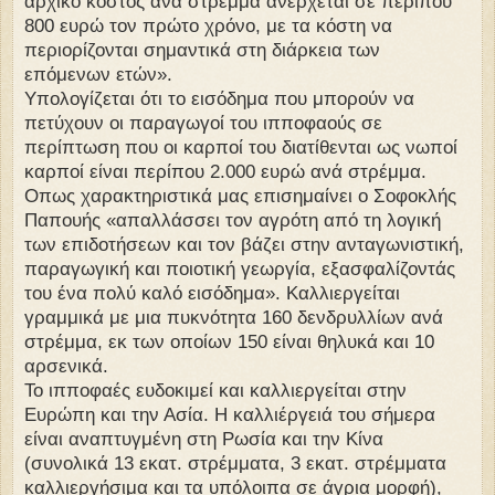
αρχικό κόστος ανά στρέμμα ανέρχεται σε περίπου
800 ευρώ τον πρώτο χρόνο, με τα κόστη να
περιορίζονται σημαντικά στη διάρκεια των
επόμενων ετών».
Υπολογίζεται ότι το εισόδημα που μπορούν να
πετύχουν οι παραγωγοί του ιπποφαούς σε
περίπτωση που οι καρποί του διατίθενται ως νωποί
καρποί είναι περίπου 2.000 ευρώ ανά στρέμμα.
Οπως χαρακτηριστικά μας επισημαίνει ο Σοφοκλής
Παπουής «απαλλάσσει τον αγρότη από τη λογική
των επιδοτήσεων και τον βάζει στην ανταγωνιστική,
παραγωγική και ποιοτική γεωργία, εξασφαλίζοντάς
του ένα πολύ καλό εισόδημα». Καλλιεργείται
γραμμικά με μια πυκνότητα 160 δενδρυλλίων ανά
στρέμμα, εκ των οποίων 150 είναι θηλυκά και 10
αρσενικά.
Το ιπποφαές ευδοκιμεί και καλλιεργείται στην
Ευρώπη και την Ασία. Η καλλιέργειά του σήμερα
είναι αναπτυγμένη στη Ρωσία και την Κίνα
(συνολικά 13 εκατ. στρέμματα, 3 εκατ. στρέμματα
καλλιεργήσιμα και τα υπόλοιπα σε άγρια μορφή),