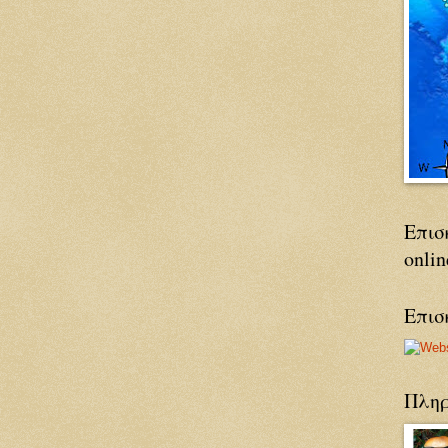
Επισ
onlin
Επισ
Πληρ