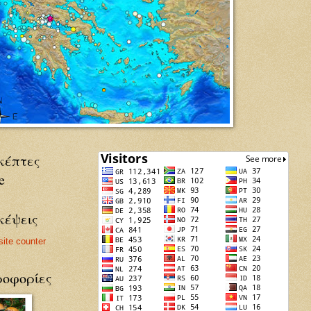
κέπτες
e
κέψεις
οφορίες