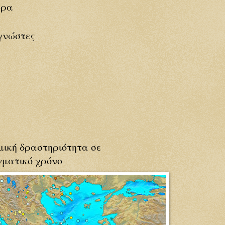
ερα
γνώστες
μική δραστηριότητα σε
ματικό χρόνο