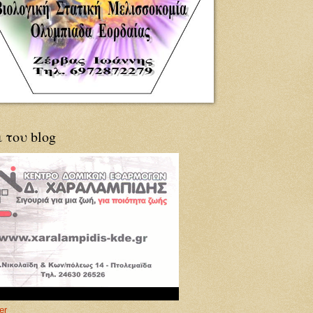
ι του blog
er