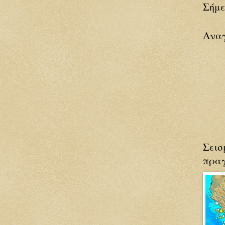
Σήμ
Ανα
Σεισ
πραγ