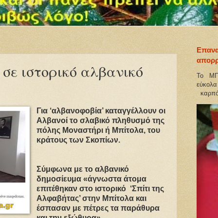
Επανα
απορρ
 σε ιστορικό αλβανικό
Το ΜΠ
εύκολα
καρπό
Για ‘αλβανοφοβία’ καταγγέλλουν οι
Αλβανοί το σλαβικό πληθυσμό της
πόλης Μοναστήρι ή Μπίτολα, του
κράτους των Σκοπίων.
Σύμφωνα με το αλβανικό
δημοσίευμα «άγνωστα άτομα
επιτέθηκαν στο ιστορικό ‘Σπίτι της
Αλφαβήτας’ στην Μπίτολα και
έσπασαν με πέτρες τα παράθυρα
και την εξώθυρα».