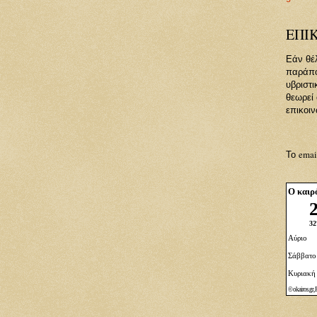
ΕΠΙ
Εάν θέλ
παράπον
υβριστι
θεωρεί
επικοιν
emai
Το